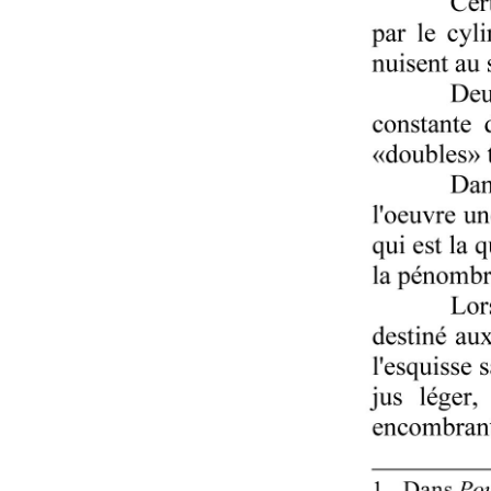
L'amitié avec J. Rewald
L'amitié avec H. Pearlman
L'amitié avec L. Venturi
L'amitié avec William
Weyman
Les collaborations
Études sur l'œuvre
L'enseignement
Concerts
Contacts
Relations avec l'Amérique