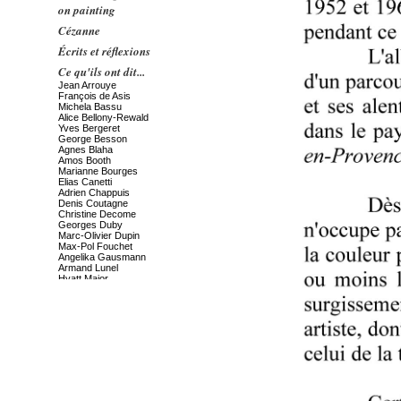
on painting
Cézanne
Écrits et réflexions
Ce qu'ils ont dit...
Jean Arrouye
François de Asis
Michela Bassu
Alice Bellony-Rewald
Yves Bergeret
George Besson
Agnes Blaha
Amos Booth
Marianne Bourges
Elias Canetti
Adrien Chappuis
Denis Coutagne
Christine Decome
Georges Duby
Marc-Olivier Dupin
Max-Pol Fouchet
Angelika Gausmann
Armand Lunel
Hyatt Major
Jacques Mandelbrojt
Claude Massu
Anita Pelanova
Max Reinhardt
John Rewald
Hans-Konrad Roethel
Jacqueline de Romilly
Marcel Ruff
Stefano Valeri
L'amitié avec F. Pouillon