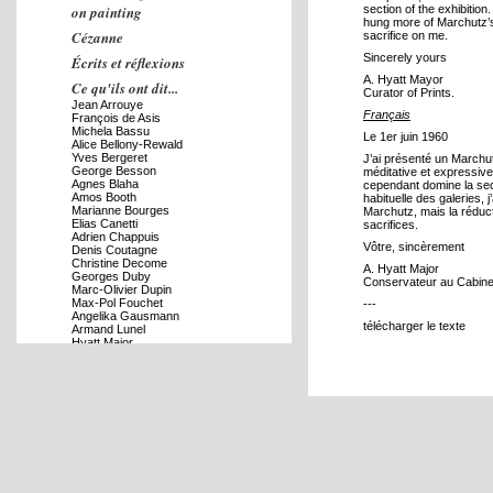
on painting
section of the exhibition
hung more of Marchutz’
Cézanne
sacrifice on me.
Sincerely yours
Écrits et réflexions
A. Hyatt Mayor
Ce qu'ils ont dit...
Curator of Prints.
Jean Arrouye
Français
François de Asis
Michela Bassu
Le 1er juin 1960
Alice Bellony-Rewald
Yves Bergeret
J’ai présenté un Marchutz
George Besson
méditative et expressive 
Agnes Blaha
cependant domine la sect
Amos Booth
habituelle des galeries,
Marianne Bourges
Marchutz, mais la réduc
Elias Canetti
sacrifices.
Adrien Chappuis
Vôtre, sincèrement
Denis Coutagne
Christine Decome
A. Hyatt Major
Georges Duby
Conservateur au Cabin
Marc-Olivier Dupin
Max-Pol Fouchet
---
Angelika Gausmann
télécharger le texte
Armand Lunel
Hyatt Major
Jacques Mandelbrojt
Claude Massu
Anita Pelanova
Max Reinhardt
John Rewald
Hans-Konrad Roethel
Jacqueline de Romilly
Marcel Ruff
Stefano Valeri
L'amitié avec F. Pouillon