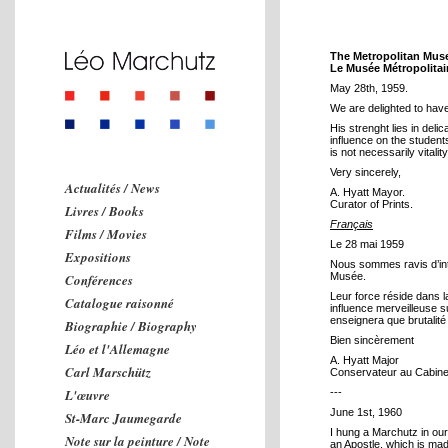
The Metropolitan Muse
Le Musée Métropolitai
May 28th, 1959.
We are delighted to have
His strenght lies in deli
influence on the students
is not necessarily vitality
Very sincerely,
Actualités / News
A. Hyatt Mayor.
Curator of Prints.
Livres / Books
Français
Films / Movies
Le 28 mai 1959
Expositions
Nous sommes ravis d’int
Musée.
Conférences
Leur force réside dans la
Catalogue raisonné
influence merveilleuse s
enseignera que brutalité
Biographie / Biography
Bien sincèrement
Léo et l'Allemagne
A. Hyatt Major
Carl Marschütz
Conservateur au Cabin
L'œuvre
---
June 1st, 1960
St-Marc Jaumegarde
I hung a Marchutz in our
Note sur la peinture / Note
an Apostle, which is mad