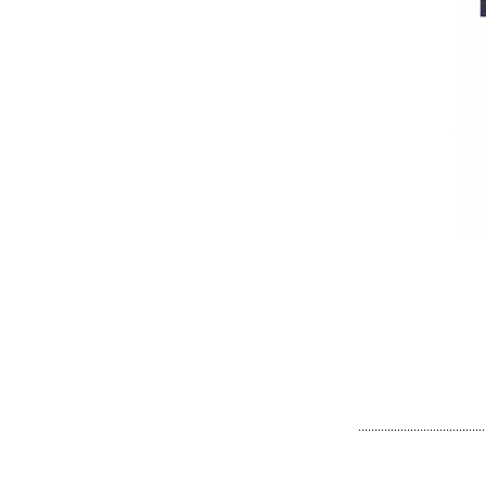
.......................................