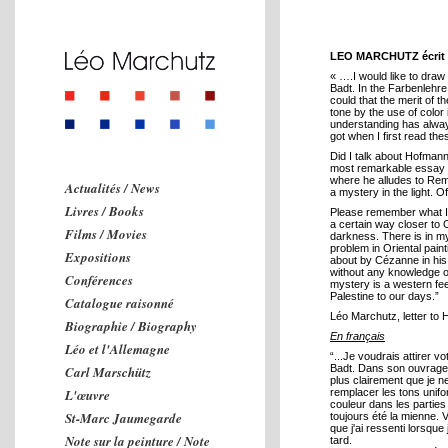
LEO MARCHUTZ écri
« ….I would like to draw
Badt. In the Farbenlehr
could that the merit of t
tone by the use of color 
understanding has alwa
got when I first read the
Did I talk about Hofmann
most remarkable essay h
where he alludes to Remb
Actualités / News
a mystery in the light. O
Livres / Books
Please remember what I s
a certain way closer to 
Films / Movies
darkness. There is in my
problem in Oriental paint
Expositions
about by Cézanne in his
without any knowledge o
Conférences
mystery is a western fe
Palestine to our days.”
Catalogue raisonné
Léo Marchutz, letter to
Biographie / Biography
En français
Léo et l'Allemagne
“...Je voudrais attirer vo
Badt. Dans son ouvrage “
Carl Marschütz
plus clairement que je ne
L'œuvre
remplacer les tons unifor
couleur dans les partie
St-Marc Jaumegarde
toujours été la mienne.
que j'ai ressenti lorsque
Note sur la peinture / Note
tard.