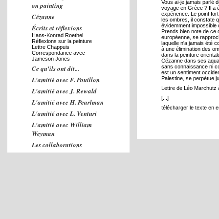
Vous ai-je jamais parlé
on painting
voyage en Grèce ? Il a é
expérience. Le point for
Cézanne
les ombres, il constate q
évidemment impossible de 
Écrits et réflexions
Prends bien note de ce q
Hans-Konrad Roethel
européenne, se rapprocha
Réflexions sur la peinture
laquelle n'a jamais été 
Lettre Chappuis
à une élimination des om
Correspondance avec
dans la peinture oriental
Jameson Jones
Cézanne dans ses aquare
sans connaissance ni 
Ce qu'ils ont dit...
est un sentiment occident
L'amitié avec F. Pouillon
Palestine, se perpétue j
Lettre de Léo Marchutz 
L'amitié avec J. Rewald
[...]
L'amitié avec H. Pearlman
télécharger le texte en e
L'amitié avec L. Venturi
L'amitié avec William
Weyman
Les collaborations
Études sur l'œuvre
L'enseignement
Concerts
Contacts
Relations avec l'Amérique