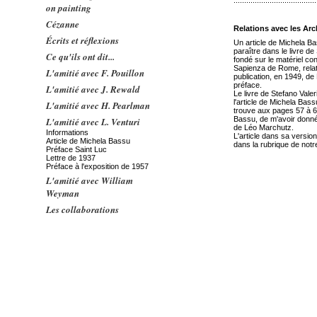
.......................................
on painting
Cézanne
Relations avec les Arc
Écrits et réflexions
Un article de Michela B
paraître dans le livre de
Ce qu'ils ont dit...
fondé sur le matériel c
Sapienza de Rome, relate
L'amitié avec F. Pouillon
publication, en 1949, de 
préface.
L'amitié avec J. Rewald
Le livre de Stefano Valer
l'article de Michela Bass
L'amitié avec H. Pearlman
trouve aux pages 57 à 60
Bassu, de m'avoir donné l
L'amitié avec L. Venturi
de Léo Marchutz.
Informations
L'article dans sa version
Article de Michela Bassu
dans la rubrique de notre
Préface Saint Luc
Lettre de 1937
Préface à l'exposition de 1957
L'amitié avec William
Weyman
Les collaborations
Études sur l'œuvre
L'enseignement
Concerts
Contacts
Relations avec l'Amérique