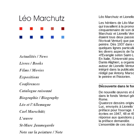
Léo Marchutz et Lionello
Les héritiers de Léo Mar
qui travaillent à la promo
cinquantenaire de son dé
Marchutz et Lionello Vent
étaient tous deux pass
l’écrivait Venturi) que p
peintre. Dès 1937 dans u
quelques lignes particul
les divers aspects de l’
«l’Evangile selon Saint-
Actualités / News
En Italie, l’Université p
Livres / Books
Dante Alighieri, a orga
autour de Lionello Venturi
Films / Movies
intégré dans la publicat
rédigé par Antony Marsch
Expositions
le peintre et l’historien.
.......................................
Conférences
Découverte dans le fo
Catalogue raisonné
De nouvelle œuvres et 
dans le fonds Venturi gé
Biographie / Biography
Rome.
Quatorze dessins origina
Léo et l'Allemagne
Luc, envoyés à Lionello V
préface pour l’ouvrage. 
Carl Marschütz
écrites en 1947, 48 et 49
L'œuvre
réponse aux questions po
la préface demandée.
St-Marc Jaumegarde
L’ensemble de ces docume
Note sur la peinture / Note